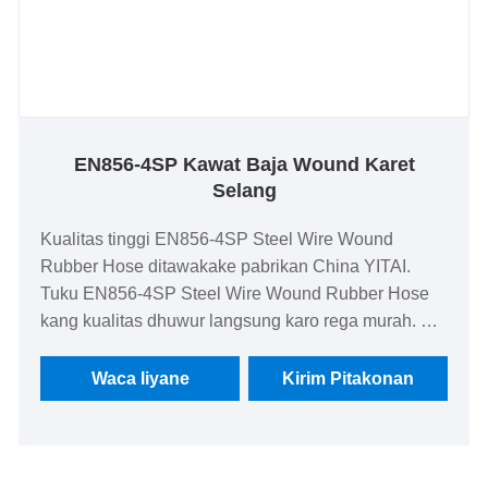
EN856-4SP Kawat Baja Wound Karet
Selang
Kualitas tinggi EN856-4SP Steel Wire Wound
Rubber Hose ditawakake pabrikan China YITAI.
Tuku EN856-4SP Steel Wire Wound Rubber Hose
kang kualitas dhuwur langsung karo rega murah. We
wis specialized ing industri hoses kanggo akèh taun.
Produk kita duwe kauntungan rega sing apik lan
Waca liyane
Kirim Pitakonan
nutupi sebagian besar pasar Eropa lan Amerika. We
look nerusake kanggo dadi partner long-term ing
China.