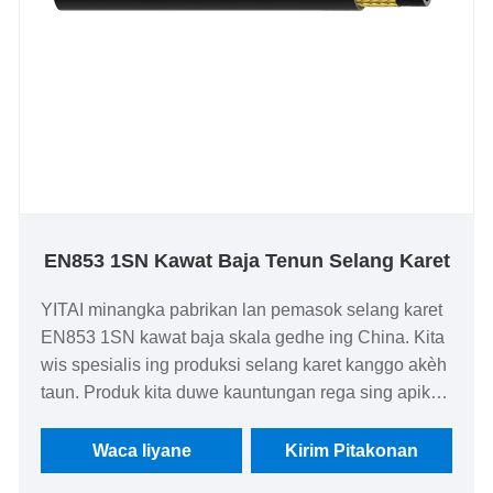
EN853 1SN Kawat Baja Tenun Selang Karet
YITAI minangka pabrikan lan pemasok selang karet
EN853 1SN kawat baja skala gedhe ing China. Kita
wis spesialis ing produksi selang karet kanggo akèh
taun. Produk kita duwe kauntungan rega sing apik
lan nutupi sebagian besar pasar Eropa lan Amerika.
We look nerusake kanggo dadi partner long-term ing
Waca liyane
Kirim Pitakonan
China.