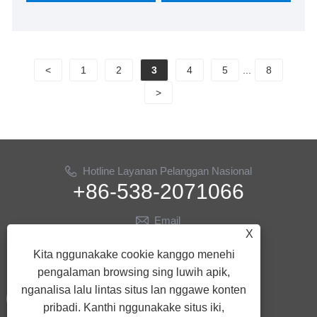
Eropa lan Amerika. We look nerusake kanggo dadi
partner long-term ing China.
<
1
2
3
4
5
...
8
>
Hotline Layanan Pelanggan Nasional
+86-538-2071066
Email
X
info@ythose.cn
Kita nggunakake cookie kanggo menehi
Tindakake kita
pengalaman browsing sing luwih apik,
nganalisa lalu lintas situs lan nggawe konten
pribadi. Kanthi nggunakake situs iki,