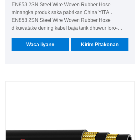
EN853 2SN Steel Wire Woven Rubber Hose
minangka produk saka pabrikan China YITAI.
EN853 2SN Steel Wire Woven Rubber Hose
dikuwatake dening kabel baja tarik dhuwur loro-
braid kanggo ndhukung tekanan kerja sing dhuwur -
nganti 6020 psi ing 3/16 "ID. Tabung tahan minyak
Waca liyane
Kirim Pitakonan
lan tutup tahan ozon & abrasi nyumbang umur
layanan jangka panjang.