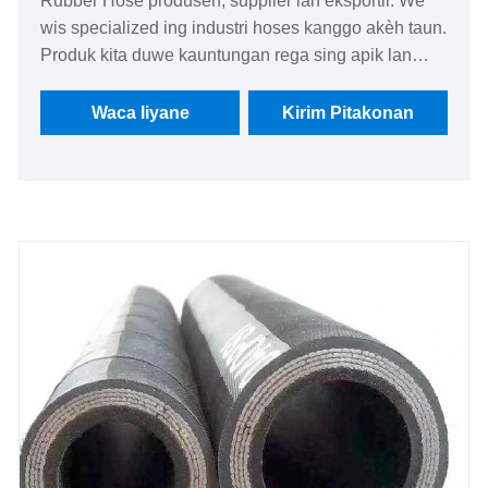
Rubber Hose produsen, supplier lan eksportir. We
wis specialized ing industri hoses kanggo akèh taun.
Produk kita duwe kauntungan rega sing apik lan
nutupi sebagian besar pasar Eropa lan Amerika. We
look nerusake kanggo dadi partner long-term ing
Waca liyane
Kirim Pitakonan
China.