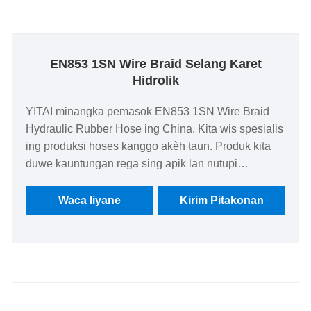
EN853 1SN Wire Braid Selang Karet
Hidrolik
YITAI minangka pemasok EN853 1SN Wire Braid
Hydraulic Rubber Hose ing China. Kita wis spesialis
ing produksi hoses kanggo akèh taun. Produk kita
duwe kauntungan rega sing apik lan nutupi
sebagian besar pasar Eropa lan Amerika. We look
nerusake kanggo dadi partner long-term ing China.
Waca liyane
Kirim Pitakonan