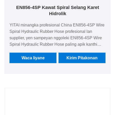
EN856-4SP Kawat Spiral Selang Karet
Hidrolik
YITAI minangka profesional China EN856-4SP Wire
Spiral Hydraulic Rubber Hose profesional lan
supplier, yen sampeyan nggoleki EN856-4SP Wire
Spiral Hydraulic Rubber Hose paling apik kanthi
rega murah, hubungi kita saiki! We wis specialized
ing industri hoses kanggo akèh taun. Produk kita
Waca liyane
Kirim Pitakonan
duwe kauntungan rega sing apik lan nutupi
sebagian besar pasar Eropa lan Amerika. We look
nerusake kanggo dadi partner long-term ing China.