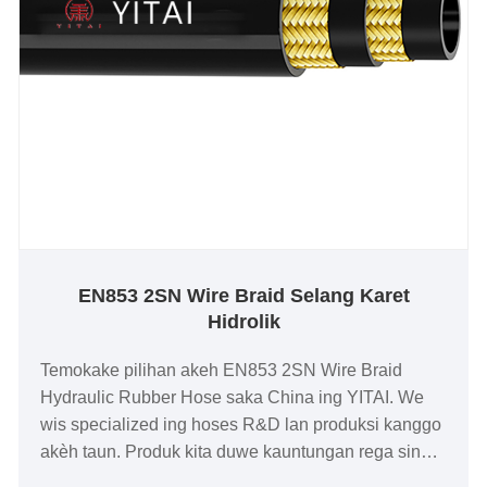
EN853 2SN Wire Braid Selang Karet
Hidrolik
Temokake pilihan akeh EN853 2SN Wire Braid
Hydraulic Rubber Hose saka China ing YITAI. We
wis specialized ing hoses R&D lan produksi kanggo
akèh taun. Produk kita duwe kauntungan rega sing
apik lan nutupi sebagian besar pasar Eropa lan