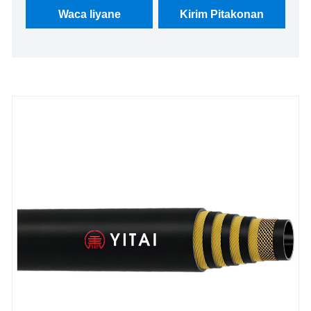
Amerika. We look nerusake kanggo dadi partner
Waca liyane
Kirim Pitakonan
long-term ing China.