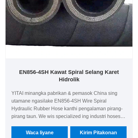
EN856-4SH Kawat Spiral Selang Karet
Hidrolik
YITAI minangka pabrikan & pemasok China sing
utamane ngasilake EN856-4SH Wire Spiral
Hydraulic Rubber Hose kanthi pengalaman pirang-
pirang taun. We wis specialized ing industri hoses
kanggo akèh taun. Produk kita duwe kauntungan
rega sing apik lan nutupi sebagian besar pasar
Waca liyane
Kirim Pitakonan