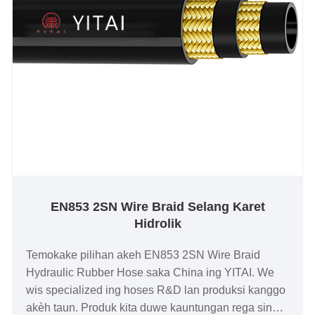
EN853 2SN Wire Braid Selang Karet
Hidrolik
Temokake pilihan akeh EN853 2SN Wire Braid
Hydraulic Rubber Hose saka China ing YITAI. We
wis specialized ing hoses R&D lan produksi kanggo
akèh taun. Produk kita duwe kauntungan rega sing