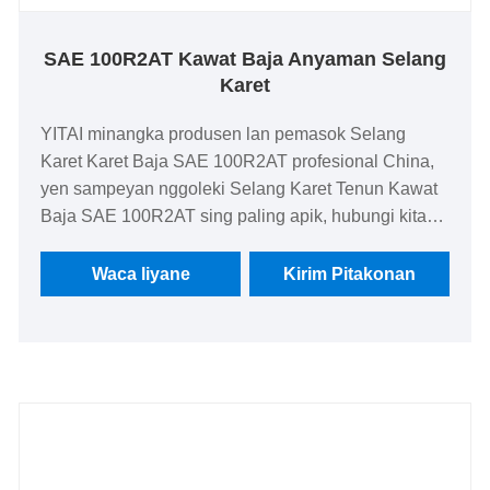
SAE 100R2AT Kawat Baja Anyaman Selang
Karet
YITAI minangka produsen lan pemasok Selang
Karet Karet Baja SAE 100R2AT profesional China,
yen sampeyan nggoleki Selang Karet Tenun Kawat
Baja SAE 100R2AT sing paling apik, hubungi kita
saiki! We wis specialized ing hoses kanggo akèh
taun. Produk kita duwe kauntungan rega sing apik
Waca liyane
Kirim Pitakonan
lan nutupi sebagian besar pasar global. We look
nerusake kanggo dadi partner long-term
Panjenengan.