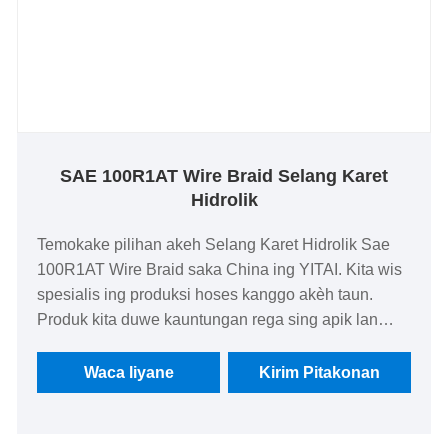
SAE 100R1AT Wire Braid Selang Karet
Hidrolik
Temokake pilihan akeh Selang Karet Hidrolik Sae
100R1AT Wire Braid saka China ing YITAI. Kita wis
spesialis ing produksi hoses kanggo akèh taun.
Produk kita duwe kauntungan rega sing apik lan
nutupi sebagian besar pasar Eropa lan Amerika. We
look nerusake kanggo dadi partner long-term ing
Waca liyane
Kirim Pitakonan
China.