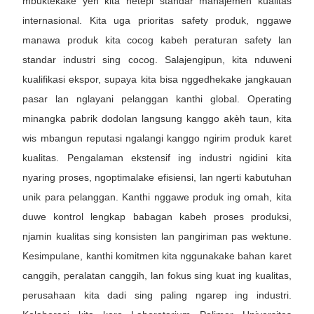
mbuktekake yen kita netepi standar manajemen kualitas
internasional. Kita uga prioritas safety produk, nggawe
manawa produk kita cocog kabeh peraturan safety lan
standar industri sing cocog. Salajengipun, kita nduweni
kualifikasi ekspor, supaya kita bisa nggedhekake jangkauan
pasar lan nglayani pelanggan kanthi global. Operating
minangka pabrik dodolan langsung kanggo akèh taun, kita
wis mbangun reputasi ngalangi kanggo ngirim produk karet
kualitas. Pengalaman ekstensif ing industri ngidini kita
nyaring proses, ngoptimalake efisiensi, lan ngerti kabutuhan
unik para pelanggan. Kanthi nggawe produk ing omah, kita
duwe kontrol lengkap babagan kabeh proses produksi,
njamin kualitas sing konsisten lan pangiriman pas wektune.
Kesimpulane, kanthi komitmen kita nggunakake bahan karet
canggih, peralatan canggih, lan fokus sing kuat ing kualitas,
perusahaan kita dadi sing paling ngarep ing industri.