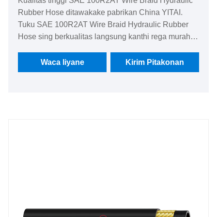
Kualitas tinggi SAE 100R2AT Wire Braid Hydraulic
Rubber Hose ditawakake pabrikan China YITAI.
Tuku SAE 100R2AT Wire Braid Hydraulic Rubber
Hose sing berkualitas langsung kanthi rega murah.
Kita wis spesialis ing manufaktur selang kanggo
akèh taun. Produk kita duwe kauntungan rega sing
Waca liyane
Kirim Pitakonan
apik lan nutupi sebagian besar pasar Eropa lan
Amerika. We look nerusake kanggo dadi partner
long-term ing China.