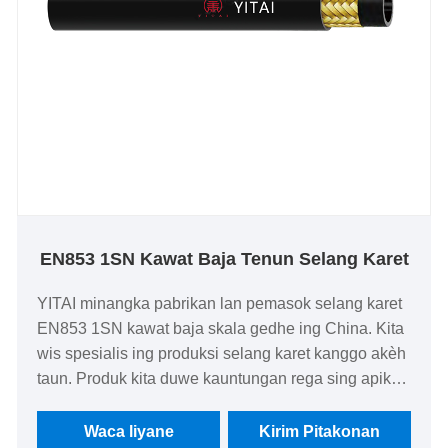
EN853 1SN Kawat Baja Tenun Selang Karet
YITAI minangka pabrikan lan pemasok selang karet
EN853 1SN kawat baja skala gedhe ing China. Kita
wis spesialis ing produksi selang karet kanggo akèh
taun. Produk kita duwe kauntungan rega sing apik
lan nutupi sebagian besar pasar Eropa lan Amerika.
We look nerusake kanggo dadi partner long-term ing
Waca liyane
Kirim Pitakonan