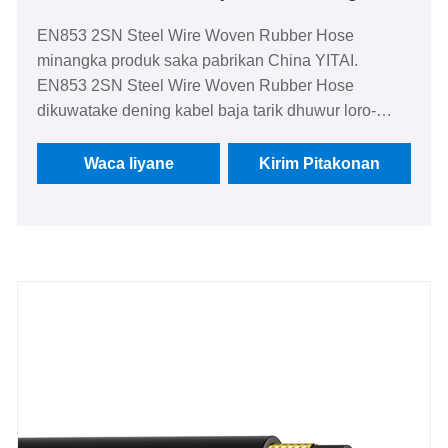
EN853 2SN Steel Wire Woven Rubber Hose
minangka produk saka pabrikan China YITAI.
EN853 2SN Steel Wire Woven Rubber Hose
dikuwatake dening kabel baja tarik dhuwur loro-
braid kanggo ndhukung tekanan kerja sing dhuwur -
nganti 6020 psi ing 3/16 "ID. Tabung tahan minyak
Waca liyane
Kirim Pitakonan
lan tutup tahan ozon & abrasi nyumbang umur
layanan jangka panjang.