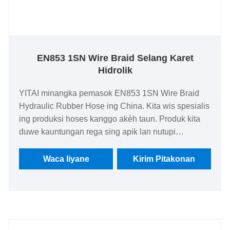
EN853 1SN Wire Braid Selang Karet
Hidrolik
YITAI minangka pemasok EN853 1SN Wire Braid
Hydraulic Rubber Hose ing China. Kita wis spesialis
ing produksi hoses kanggo akèh taun. Produk kita
duwe kauntungan rega sing apik lan nutupi
sebagian besar pasar Eropa lan Amerika. We look
nerusake kanggo dadi partner long-term ing China.
Waca liyane
Kirim Pitakonan