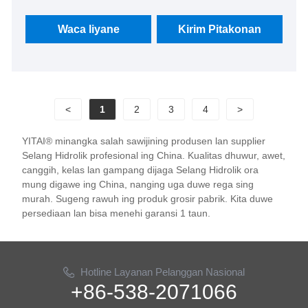
apik lan nutupi sebagian besar pasar Eropa lan
Amerika. We look nerusake kanggo dadi partner
Waca liyane
Kirim Pitakonan
long-term ing China.
<
1
2
3
4
>
YITAI® minangka salah sawijining produsen lan supplier
Selang Hidrolik profesional ing China. Kualitas dhuwur, awet,
canggih, kelas lan gampang dijaga Selang Hidrolik ora
mung digawe ing China, nanging uga duwe rega sing
murah. Sugeng rawuh ing produk grosir pabrik. Kita duwe
persediaan lan bisa menehi garansi 1 taun.
Hotline Layanan Pelanggan Nasional
+86-538-2071066