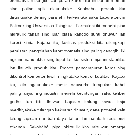
otomatis lan bengkel campuran karet, njamin bahan mentah
sing paling apik digunakake. Kapindho, produk kita
dirumusake dening para ahli terkemuka saka Laboratorium
Polimer ing Universitas Tsinghua. Formulasi iki menehi pipa
hidraulik tahan sing luar biasa kanggo suhu dhuwur lan
korosi kimia. Kajaba iku, fasilitas produksi kita dilengkapi
peralatan pangolahan karet otomatis sing paling canggih. Iki
ngidini manufaktur sing tepat lan konsisten, njamin stabilitas
lan linuwih produk kita. Proses pencampuran karet sing
dikontrol komputer luwih ningkatake kontrol kualitas. Kajaba
iku, kita nggunakake mesin nduwurke tumpukan kabel
paling anyar ing industri, menehi keuntungan saka kaliber
gedhe lan tliti dhuwur. Lapisan balung kawat baja
nyedhiyakake tulangan kekuatan dhuwur, dene proteksi kain
telung lapisan nambah daya tahan lan nambah resistensi
tekanan. Sakabèhé, pipa hidraulik kita misuwur amarga