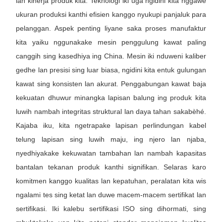
lan kinerja produk kita. Teknologi iki uga ngidini kita nggawe
ukuran produksi kanthi efisien kanggo nyukupi panjaluk para
pelanggan. Aspek penting liyane saka proses manufaktur
kita yaiku nggunakake mesin penggulung kawat paling
canggih sing kasedhiya ing China. Mesin iki nduweni kaliber
gedhe lan presisi sing luar biasa, ngidini kita entuk gulungan
kawat sing konsisten lan akurat. Penggabungan kawat baja
kekuatan dhuwur minangka lapisan balung ing produk kita
luwih nambah integritas struktural lan daya tahan sakabèhé.
Kajaba iku, kita ngetrapake lapisan perlindungan kabel
telung lapisan sing luwih maju, ing njero lan njaba,
nyedhiyakake kekuwatan tambahan lan nambah kapasitas
bantalan tekanan produk kanthi signifikan. Selaras karo
komitmen kanggo kualitas lan kepatuhan, peralatan kita wis
ngalami tes sing ketat lan duwe macem-macem sertifikat lan
sertifikasi. Iki kalebu sertifikasi ISO sing dihormati, sing