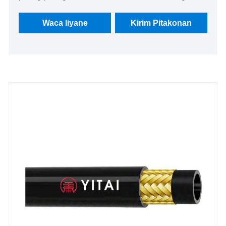
rega sing apik lan nutupi pasar Eropa lan Amerika
Amerika. Kita ngarep-arep dadi mitra jangka
Waca liyane
Kirim Pitakonan
panjang ing China.